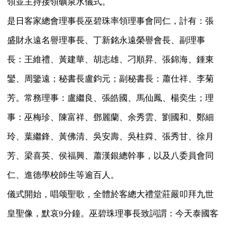
領並主持接領礦泉水儀式。
是日客家總會理事長巫碧珠率領理事會同仁，計有：張
盛財永遠名譽理事長、丁新銘永遠榮譽會長、副理事
長：王維禮、黃建華、胡志雄、刁順昇、張錦海、鍾東
鑾、周鑒遠；秘書長盧鈞元；副秘書長：蕭仕祥、李菊
芳。常務理事：盧繼良、張皓國、馬仙鳳、楊奕生；理
事：巫梅珍、陳富祥、鄧麗蘭、余秀雲、劉國和、鄭細
玲、葉繼鋒、黃佛清、吳安壽、吳柱粦、張秀甘、徐月
芳、梁喜英、侯福興、蕭漢銀總幹事，以及八委員會同
仁、進德學校師生等逾百人。
儀式開始，唱颂聖歌，全體於客總大禮堂莊嚴叩拜九世
皇聖像，默哀9分鐘。巫碧珠理事長致詞謂：今天泰國客