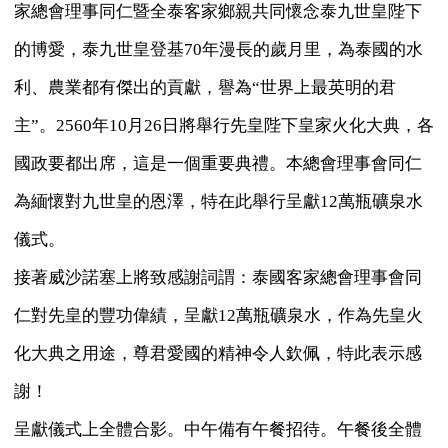
家總會理事同仁暨全泰客家鄉親共同懷念泰九世皇陛下
的博愛，泰九世皇登基70年漫長的歲月里，為泰國的水
利、農業都有傑出的貢獻，譽為“世界上最英明的君
主”。2560年10月26日將舉行先皇陛下皇家火化大典，各
國政要都出席，這是一個重要典禮。本總會理事會同仁
為緬懷對九世皇的恩澤，特在此舉行呈獻12萬瓶礦泉水
儀式。
接著威沙諾塞上將致感謝詞謂：泰國客家總會理事會同
仁對先皇的豐功偉績，呈獻12萬瓶礦泉水，作為先皇火
化大典之用途，尊君愛國的精神令人欽佩，特此表示感
謝！
呈獻儀式上全體合影。中午備有午餐招待。午餐後全體