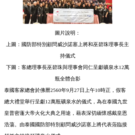
圖片說明：
上圖：國防部特別顧問威沙諾塞上將和巫碧珠理事長主
持儀式
下圖：客總理事長巫碧珠與理事會同仁呈獻礦泉水12萬
瓶全體合影
泰國客家總會於佛曆2560年9月27日上午10時正，假客
總大禮堂舉行呈獻12萬瓶礦泉水的儀式，為在泰國九世
皇普密蓬大帝火化大典之用途，藉表深切緬懷感戴皇恩
浩蕩。由泰國國防部特別顧問威沙諾塞上將代表蒞臨接