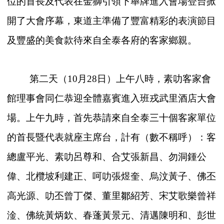
位的首長及代表在金獅引領下舉牌進入會場登台掀
開了大會序幕，東道主準備了豐富精彩的表演節目
及豐盛的美食款待來自全泰各府的客家鄉親。
第二天（10月28日）上午八時，素叻客家會
館理事會同仁恭迎全體嘉賓進入班戎武里酒店大會
場。上午九時，首先恭請來自全泰三十個客家單位
的首長暨代表就座主席台，計有（數不稱呼）：客
總盧平光、素叻呂尊和、合艾張新昌、勿洞鍾公
偉、北欖坡利建正、呵叻張煜奎、烏汶黃子、佛丕
高光源、叻丕曾丁傑、董里鄒紹芳、宋艾歌樂曾祥
淦、佛統黃炳欽、春蓬黃景元、清邁陳明和、彭世