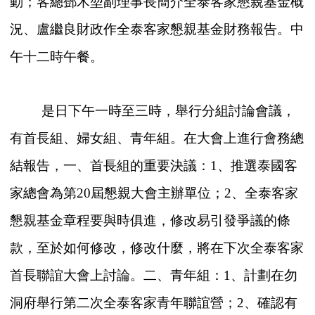
動；客總鄧木堃副理事長簡介全泰客家懇親基金概
況、盧繼良財政作全泰客家懇親基金財務報告。中
午十二時午餐。
是日下午一時至三時，舉行分組討論會議，
有首長組、婦女組、青年組。在大會上進行會務總
結報告，一、首長組的重要決議：1、推選泰國客
家總會為第20屆懇親大會主辦單位；2、全泰客家
懇親基金章程要與時俱進，修改易引發爭議的條
款，至於如何修改，修改什麼，將在下次全泰客家
首長聯誼大會上討論。二、青年組：1、計劃在勿
洞府舉行第二次全泰客家青年聯誼營；2、確認有