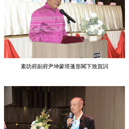
素叻府副府尹坤蒙塔蓬形閣下致賀詞