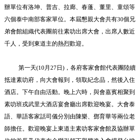
辦單位有洛坤、普吉、拉廊、春蓬、董里、童頌等
六個泰中南部客家單位。本屆懇親大會共有30個兄
弟會館組織代表團前往素叻出席大會，出席人數近
千人，受到東道主的熱烈歡迎。
第一天(10月27日)，各府客家會館代表團陸續
抵達素叻府，向大會報到，領取紀念品，然後入住
酒店。下午自由活動。晚上六時，與會嘉賓相聚到
素叻班戎武里大酒店宴會廳出席歡迎晚宴。大會泰
語、華語客家話司儀分別由陳樂、鄧育華等兩位老
師擔任。歡迎晚宴上東道主素叻客家會館及協辦單