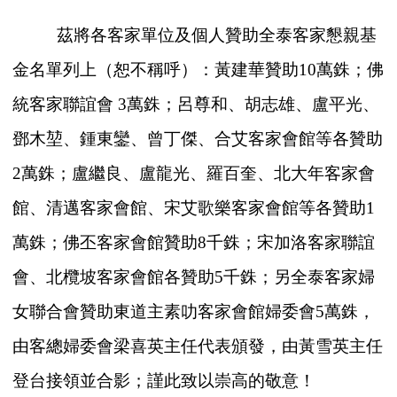
茲將各客家單位及個人贊助全泰客家懇親基
金名單列上（恕不稱呼）：黃建華贊助10萬銖；佛
統客家聯誼會 3萬銖；呂尊和、胡志雄、盧平光、
鄧木堃、鍾東鑾、曾丁傑、合艾客家會館等各贊助
2萬銖；盧繼良、盧龍光、羅百奎、北大年客家會
館、清邁客家會館、宋艾歌樂客家會館等各贊助1
萬銖；佛丕客家會館贊助8千銖；宋加洛客家聯誼
會、北欖坡客家會館各贊助5千銖；另全泰客家婦
女聯合會贊助東道主素叻客家會館婦委會5萬銖，
由客總婦委會梁喜英主任代表頒發，由黃雪英主任
登台接領並合影；謹此致以崇高的敬意！