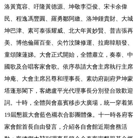
洛黃寬容、吁隆黃德源、坤敬李亞俊、宋卡余偉
民、程逸馮豐圓、羅勇鄒阿繳、洛坤鍾貴財、大城
坤巴津、素可泰張耀威、北大年黃妙賢、普吉張再
美、博他倫羅百奎、尖竹汶陳修運、拉廊韓順發、
童頌陳蓮娣。大會正式開始，全體肅立，奏泰、中
國歌及合唱客家會歌。依序恭請大會主席執行主席
坤庵、大會主席呂尊和理事長、素叻府副府尹坤蒙
塔蓬形閣下，客總盧平光代理事長分別登台致歡迎
詞。十時，全體與會嘉賓移步大廣場，統一穿着第
19屆懇親大會藍色襯衣合影團體像。十一時各府客
家會館首長自由發言，介紹各自會館近期會務活