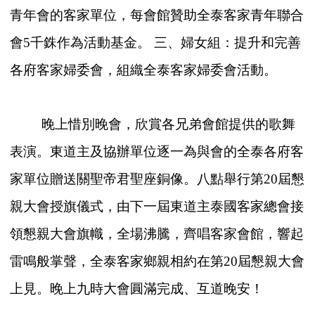
青年會的客家單位，每會館贊助全泰客家青年聯合
會5千銖作為活動基金。 三、婦女組：提升和完善
各府客家婦委會，組織全泰客家婦委會活動。
晚上惜別晚會，欣賞各兄弟會館提供的歌舞
表演。東道主及協辦單位逐一為與會的全泰各府客
家單位贈送關聖帝君聖座銅像。八點舉行第20屆懇
親大會授旗儀式，由下一屆東道主泰國客家總會接
領懇親大會旗幟，全場沸騰，齊唱客家會館，響起
雷鳴般掌聲，全泰客家鄉親相約在第20屆懇親大會
上見。晚上九時大會圓滿完成、互道晚安！