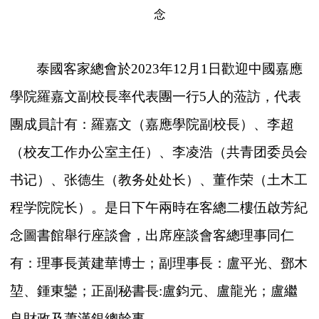
念
泰國客家總會於2023年12月1日歡迎中國嘉應
學院羅嘉文副校長率代表團一行5人的蒞訪，代表
團成員計有：羅嘉文（嘉應學院副校長）、李超
（校友工作办公室主任）、李凌浩（共青团委员会
书记）、张德生（教务处处长）、董作荣（土木工
程学院院长）。是日下午兩時在客總二樓伍啟芳紀
念圖書館舉行座談會，出席座談會客總理事同仁
有：理事長黃建華博士；副理事長：盧平光、鄧木
堃、鍾東鑾；正副秘書長:盧鈞元、盧龍光；盧繼
良財政及蕭漢銀總幹事。