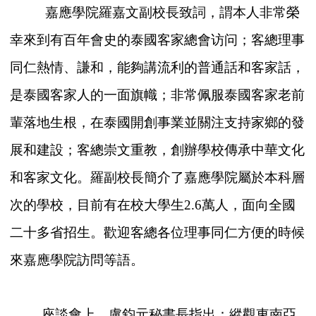
嘉應學院羅嘉文副校長致詞，謂本人非常榮
幸來到有百年會史的泰國客家總會访问；客總理事
同仁熱情、謙和，能夠講流利的普通話和客家話，
是泰國客家人的一面旗幟；非常佩服泰國客家老前
輩落地生根，在泰國開創事業並關注支持家鄉的發
展和建設；客總崇文重教，創辦學校傳承中華文化
和客家文化。羅副校長簡介了嘉應學院屬於本科層
次的學校，目前有在校大學生2.6萬人，面向全國
二十多省招生。歡迎客總各位理事同仁方便的時候
來嘉應學院訪問等語。
座談會上，盧鈞元秘書長指出：縱觀東南亞