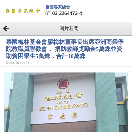
泰國客家總會
02 2264473-4
圖片新聞
泰國梅林基金會廖梅林董事長出席亞洲商業學
院教職員聯歡會， 捐助教師獎勵金5萬銖並資
助貧困學生5萬銖，合計10萬銖
发表时间：2024-11-15