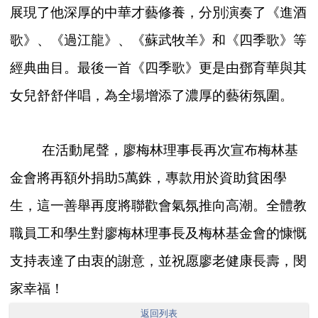
展現了他深厚的中華才藝修養，分別演奏了《進酒
歌》、《過江龍》、《蘇武牧羊》和《四季歌》等
經典曲目。最後一首《四季歌》更是由鄧育華與其
女兒舒舒伴唱，為全場增添了濃厚的藝術氛圍。
在活動尾聲，廖梅林理事長再次宣布梅林基
金會將再額外捐助5萬銖，專款用於資助貧困學
生，這一善舉再度將聯歡會氣氛推向高潮。全體教
職員工和學生對廖梅林理事長及梅林基金會的慷慨
支持表達了由衷的謝意，並祝愿廖老健康長壽，閔
家幸福！
返回列表