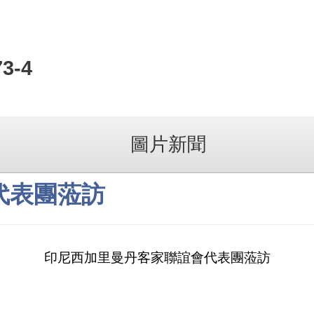
73-4
圖片新聞
代表團蒞訪
印尼西加里曼丹客家聯誼會代表團蒞訪