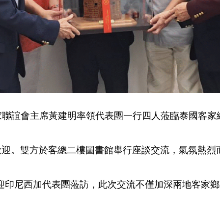
家聯誼會主席黃建明率領代表團一行四人蒞臨泰國客家
歡迎。雙方於客總二樓圖書館舉行座談交流，氣氛熱烈
尼西加代表團蒞訪，此次交流不僅加深兩地客家鄉