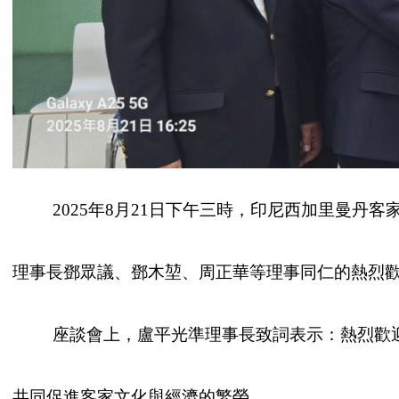
2025年8月21日下午三時，印尼西加里曼丹客
理事長鄧眾議、鄧木堃、周正華等理事同仁的熱烈
座談會上，盧平光準理事長致詞表示：熱烈歡迎印
共同促進客家文化與經濟的繁榮。