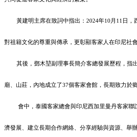
黃建明主席在致詞中指出：2024年10月11日
對祖籍文化的尊重與傳承，更彰顯客家人在印尼社
其後，鄧木堃副理事長簡介客總發展歷程，指出泰
廟、山莊，內地成立了37個客家會館，長期致力於
會中，泰國客家總會與印尼西加里曼丹客家聯誼會
濟發展、建立長期合作網絡、分享經驗與資源、舉