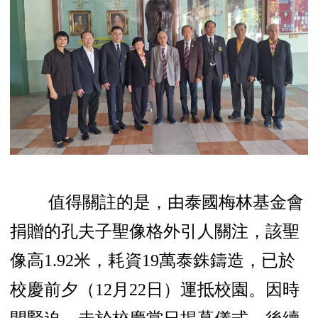
值得關註的是，由泰國梅林基金會
捐贈的孔夫子聖像格外引人關注，該聖
像高1.92米，耗資19萬泰銖鑄造，已於
校慶前夕（12月22日）運抵校園。因時