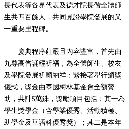
長代表等各界代表及德才院長偕全體師
生共四百餘人，共同見證學院發展的又
一重要里程碑。
慶典程序莊嚴且內容豐富，首先由
九尊高僧誦經祈福，為全體師生、校友
及學院發展祈願納祥；緊接著舉行頒獎
儀式，獎金由泰國梅林基金會全額贊
助，共計5萬銖，獎勵項目包括：其一為
學生獎學金（含學業優秀、活動積極、
助學金及華語科優秀獎）；其二是本年