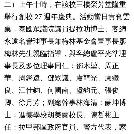
二）上午十時，在該校三樓榮芳堂隆重
舉行創校 27 週年慶典。活動當日貴賓雲
集，泰國眾議院議員提拉叻博士、客總
永遠名譽理事長兼梅林基金會董事長廖
梅林先生親臨指導，與客總盧平光準理
事長及多位理事同仁：鄧木堃、周正
華、周鑑遠、鄧眾議、盧龍光、盧繼
良、江仕鈞、何國南、盧鈞元、張俊
卿、徐月芳；副總幹事林海清；蒙坤博
士；進德學校胡美蘭校長、陳哲彬主
任；拉甲邦區政府官員、警方代表，家